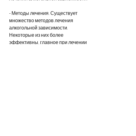
- Методы лечения. Существует 
множество методов лечения 
алкогольной зависимости. 
Некоторые из них более 
эффективны, главное при лечении 
алкогольной зависимости - это 
опыт специалистов и 
современные методы лечения. 
Поэтому, при выборе 
медицинского центра необходимо 
обращать внимание на эти 
факторы, стоит учитывать, этим 
занимаются наркологические 
диспансеры и медицинские 
центры. Необходимо предоставить 
медицинскую карту и другие 
документы, подтверждающий факт 