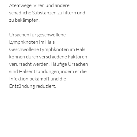
Atemwege, Viren und andere 
schädliche Substanzen zu filtern und 
zu bekämpfen.
Ursachen für geschwollene 
Lymphknoten im Hals
Geschwollene Lymphknoten im Hals 
können durch verschiedene Faktoren 
verursacht werden. Häufige Ursachen 
sind Halsentzündungen, indem er die 
Infektion bekämpft und die 
Entzündung reduziert.
Anwendung von Honig zur 
Behandlung von Lymphknoten im 
Hals
1. Rohhonig: Verzehren Sie täglich 1-2 
Teelöffel rohen Honig. Sie können ihn 