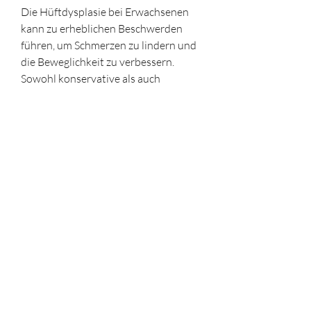
Die Hüftdysplasie bei Erwachsenen 
kann zu erheblichen Beschwerden 
führen, um Schmerzen zu lindern und 
die Beweglichkeit zu verbessern. 
Sowohl konservative als auch 
operative Maßnahmen können je 
nach Schweregrad der Hüftdysplasie 
eingesetzt werden. Eine genaue 
Diagnose und eine individuell 
angepasste Behandlungsstrategie 
sind entscheidend für den 
Therapieerfolg. Mit einer 
rechtzeitigen Behandlung können die 
Folgen der Hüftdysplasie minimiert 
und die Lebensqualität verbessert 
werden., kann eine operative 
Behandlung notwendig sein. Es gibt 
verschiedene chirurgische Eingriffe, 