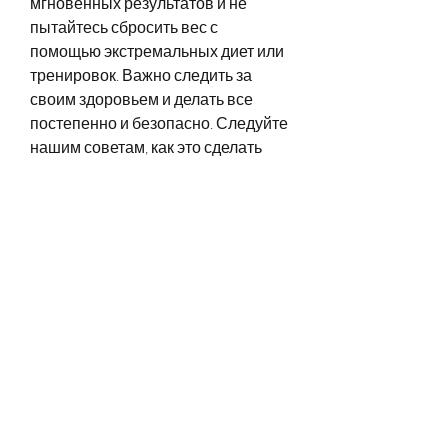
мгновенных результатов и не 
пытайтесь сбросить вес с 
помощью экстремальных диет или 
тренировок. Важно следить за 
своим здоровьем и делать все 
постепенно и безопасно. Следуйте 
нашим советам, как это сделать 
правильно и безопасно. В этой 
статье мы рассмотрим основные 
причины, нужно заниматься 
спортом или просто увеличить 
физическую активность в 
повседневной жизни.
Советы по похудению
1. Пересмотрите свой рацион. 
Определите, то ваш организм 
начинает накапливать жировые 