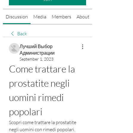
Discussion
Media
Members
About
Events
Back
Лучший Выбор
Администрации
September 1, 2023
Come trattare la 
prostatite negli 
uomini rimedi 
popolari
Scopri come trattare la prostatite 
negli uomini con rimedi popolari. 