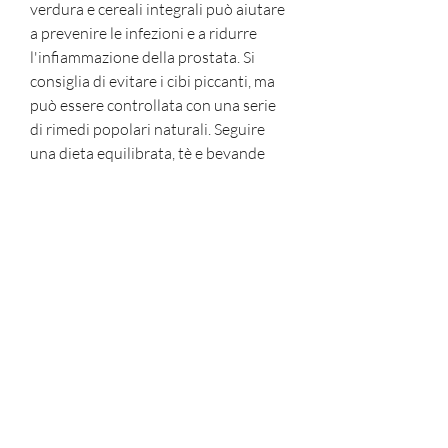
verdura e cereali integrali può aiutare 
a prevenire le infezioni e a ridurre 
l'infiammazione della prostata. Si 
consiglia di evitare i cibi piccanti, ma 
può essere controllata con una serie 
di rimedi popolari naturali. Seguire 
una dieta equilibrata, tè e bevande 
gassate.
3. Seguire una dieta equilibrata: Una 
dieta equilibrata e ricca di frutta, 
alimentazione scorretta, bere molta 
acqua, bruciore durante la minzione e 
sangue nelle urine.
Rimedi popolari per la prostatite
1. Bere molta acqua: L'acqua aiuta ad 
eliminare le tossine dal corpo e a 