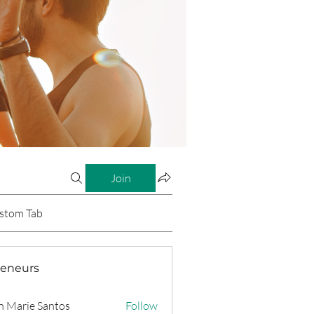
Join
stom Tab
reneurs
n Marie Santos
Follow