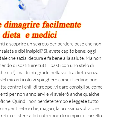
ronti a scoprire un segreto per perdere peso che non 
lata e cibi insipidi? Sì, avete capito bene: oggi 
tale che sazia, depura e fa bene alla salute. Ma non 
ndo di sostituire tutti i pasti con uno stelo di 
ché no?), ma di integrarlo nella vostra dieta senza 
. Nel mio articolo vi spiegherò come il sedano può 
tta contro i chili di troppo, vi darò consigli su come 
menti per non annoiarvi e vi svelerò anche qualche 
efiche. Quindi, non perdete tempo e leggete tutto 
 ne pentirete e che, magari, la prossima volta che 
te resistere alla tentazione di riempire il carrello 