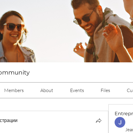
Community
Members
About
Events
Files
Cu
Entrep
страции
Jea