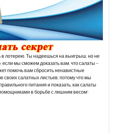
ь в лотерею. Ты надеешься на выигрыш, но не 
о, если мы сможем доказать вам, что салаты – 
ожет помочь вам сбросить ненавистные 
 своих салатных листьев, потому что мы 
равильного питания и показать, как салаты 
помощниками в борьбе с лишним весом!