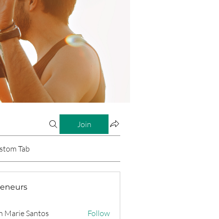
Join
stom Tab
reneurs
n Marie Santos
Follow