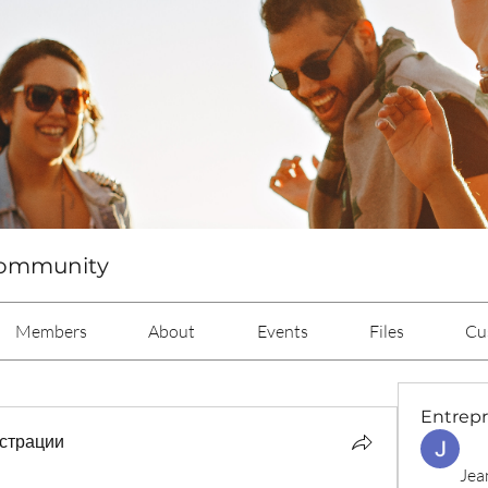
Community
Members
About
Events
Files
Cu
Entrep
страции
Jea