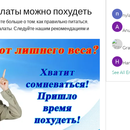
алаты можно похудеть
nyl
те больше о том, как правильно питаться, 
салаты. Следуйте нашим рекомендациям и 
Anu
Gra
Har
See All E