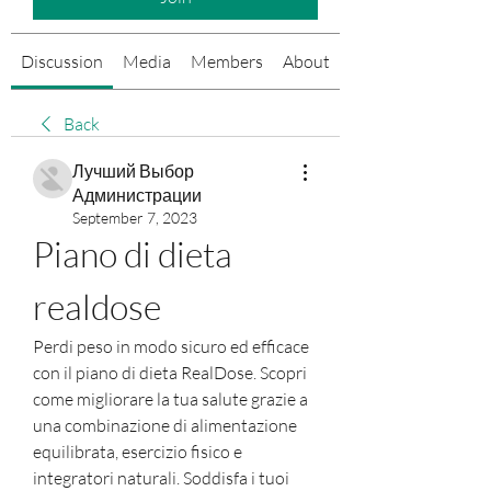
Discussion
Media
Members
About
Events
Back
Лучший Выбор
Администрации
September 7, 2023
Piano di dieta 
realdose
Perdi peso in modo sicuro ed efficace 
con il piano di dieta RealDose. Scopri 
come migliorare la tua salute grazie a 
una combinazione di alimentazione 
equilibrata, esercizio fisico e 
integratori naturali. Soddisfa i tuoi 