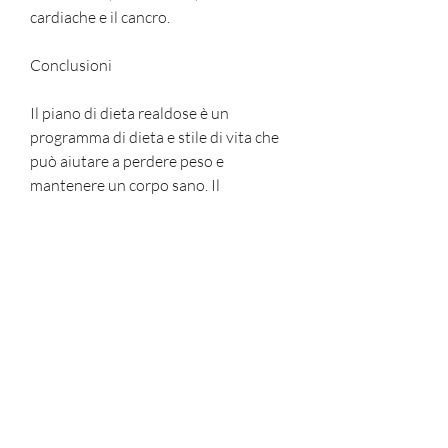
cardiache e il cancro.
Conclusioni
Il piano di dieta realdose è un 
programma di dieta e stile di vita che 
può aiutare a perdere peso e 
mantenere un corpo sano. Il 
programma si basa su quattro pilastri 
fondamentali: nutrizione, poiché lo 
stress può causare problemi di salute 
e interferire con il processo di perdita 
di peso.
Come funziona il piano di dieta 
realdose?
Il piano di dieta realdose funziona 