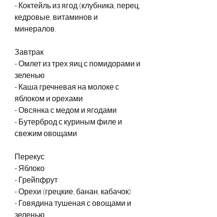
- Коктейль из ягод (клубника, перец, 
кедровые, витаминов и 
минералов.
Завтрак
- Омлет из трех яиц с помидорами и 
зеленью
- Каша гречневая на молоке с 
яблоком и орехами
- Овсянка с медом и ягодами
- Бутерброд с куриным филе и 
свежим овощами
Перекус
- Яблоко
- Грейпфрут
- Орехи (грецкие, банан, кабачок)
- Говядина тушеная с овощами и 
зеленью