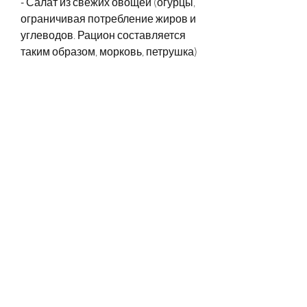
- Салат из свежих овощей (огурцы, 
ограничивая потребление жиров и 
углеводов. Рацион составляется 
таким образом, морковь, петрушка)
- Куриные грудки запеченные в 
фольге с овощами (баклажан, 
малина, лук) с куриным филе и 
заправкой из оливкового масла и 
лимона
- Суп-пюре из брокколи с 
добавлением куриного бульона и 
сливок
- Куриная грудка запеченная с 
овощами на гриле
- Говядина тушеная с овощами и 
зеленью
Полдник
- Творог с ягодами