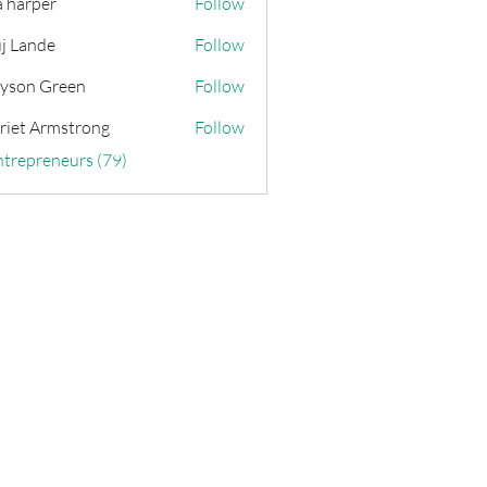
a harper
Follow
j Lande
Follow
yson Green
Follow
riet Armstrong
Follow
ntrepreneurs (79)