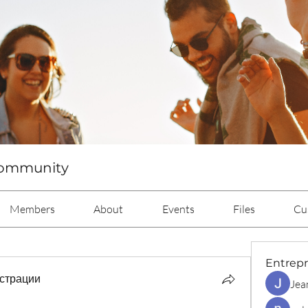
Community
Members
About
Events
Files
Cu
Entrep
страции
Jea