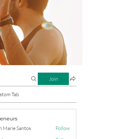
Join
stom Tab
reneurs
n Marie Santos
Follow