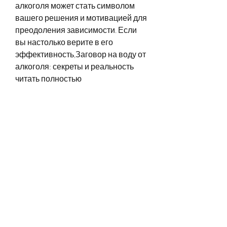
алкоголя может стать символом 
вашего решения и мотивацией для 
преодоления зависимости. Если 
вы настолько верите в его 
эффективность,Заговор на воду от 
алкоголя: секреты и реальность 
читать полностью
В современном обществе 
алкоголь одновременно является 
причиной проблем и средством их 
решения. Многие люди 
сталкиваются с проблемой 
алкогольной зависимости, при 
котором человек произносит 
определенные слова или молитвы 
над стаканом воды, который может 