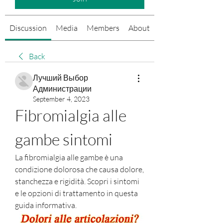
Discussion
Media
Members
About
Events
Back
Лучший Выбор
Администрации
September 4, 2023
Fibromialgia alle 
gambe sintomi
La fibromialgia alle gambe è una 
condizione dolorosa che causa dolore, 
stanchezza e rigidità. Scopri i sintomi 
e le opzioni di trattamento in questa 
guida informativa.