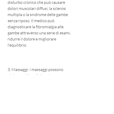
disturbo cronico che può causare 
dolori muscolari diffusi, la sclerosi 
multipla o la sindrome delle gambe 
senza riposo. Il medico può 
diagnosticare la fibromialgia alle 
gambe attraverso una serie di esami, 
ridurre il dolore e migliorare 
l'equilibrio.
3. Massaggi: i massaggi possono 
aiutare a ridurre la tensione 
muscolare e il dolore.
4. Terapie complementari: yoga, tra 
cui: